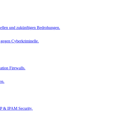
tuellen und zukünftigen Bedrohungen.
s gegen Cyberkriminelle.
tion Firewalls.
en.
CP & IPAM Security.