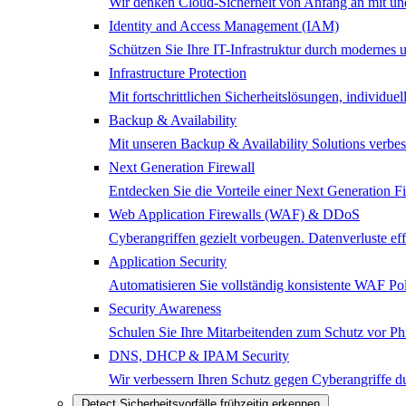
Wir denken Cloud-Sicherheit von Anfang an mit und 
Identity and Access Management (IAM)
Schützen Sie Ihre IT-Infrastruktur durch modernes
Infrastructure Protection
Mit fortschrittlichen Sicherheitslösungen, individ
Backup & Availability
Mit unseren Backup & Availability Solutions verbes
Next Generation Firewall
Entdecken Sie die Vorteile einer Next Generation 
Web Application Firewalls (WAF) & DDoS
Cyberangriffen gezielt vorbeugen. Datenverluste e
Application Security
Automatisieren Sie vollständig konsistente WAF Poli
Security Awareness
Schulen Sie Ihre Mitarbeitenden zum Schutz vor Ph
DNS, DHCP & IPAM Security
Wir verbessern Ihren Schutz gegen Cyberangriffe
Detect
Sicherheitsvorfälle frühzeitig erkennen