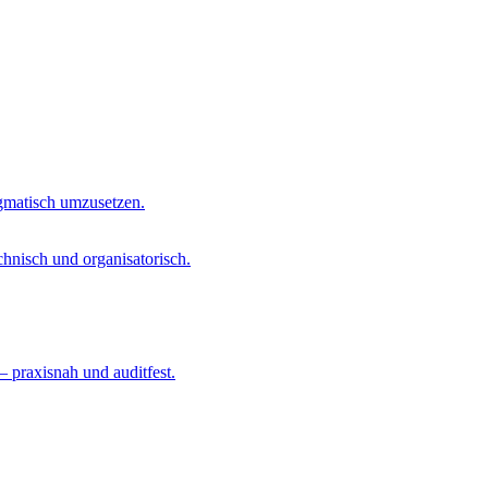
agmatisch umzusetzen.
chnisch und organisatorisch.
– praxisnah und auditfest.