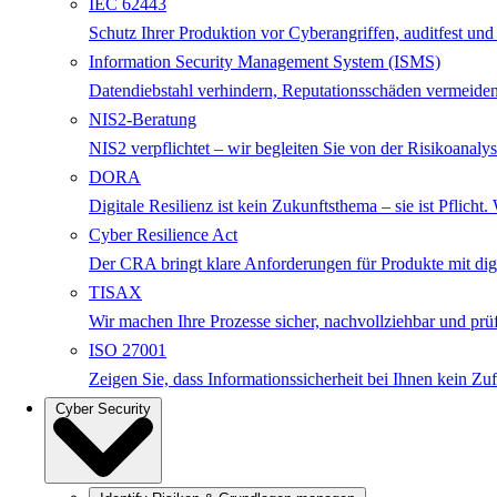
IEC 62443
Schutz Ihrer Produktion vor Cyberangriffen, auditfest und
Information Security Management System (ISMS)
Datendiebstahl verhindern, Reputationsschäden vermeiden
NIS2-Beratung
NIS2 verpflichtet – wir begleiten Sie von der Risikoanalys
DORA
Digitale Resilienz ist kein Zukunftsthema – sie ist Pfli
Cyber Resilience Act
Der CRA bringt klare Anforderungen für Produkte mit digita
TISAX
Wir machen Ihre Prozesse sicher, nachvollziehbar und p
ISO 27001
Zeigen Sie, dass Informationssicherheit bei Ihnen kein Zuf
Cyber Security