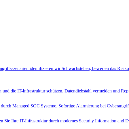
riffsszenarien identifizieren wir Schwachstellen, bewerten das Risik
n und die IT-Infrastruktur schützen, Datendiebstahl vermeiden und Rep
n durch Managed SOC Systeme. Sofortige Alarmierung bei Cyberangrif
Sie Ihre IT-Infrastruktur durch modernes Security Information and 