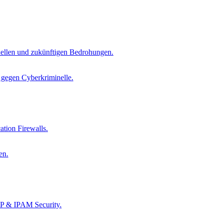
tuellen und zukünftigen Bedrohungen.
s gegen Cyberkriminelle.
tion Firewalls.
en.
CP & IPAM Security.