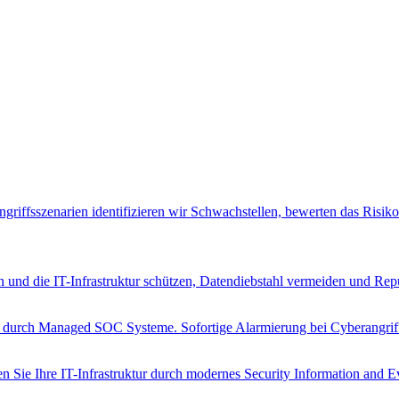
riffsszenarien identifizieren wir Schwachstellen, bewerten das Risik
n und die IT-Infrastruktur schützen, Datendiebstahl vermeiden und Rep
n durch Managed SOC Systeme. Sofortige Alarmierung bei Cyberangrif
Sie Ihre IT-Infrastruktur durch modernes Security Information and 