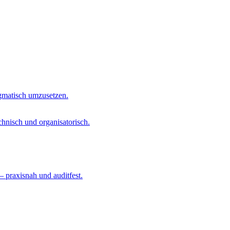
agmatisch umzusetzen.
chnisch und organisatorisch.
– praxisnah und auditfest.