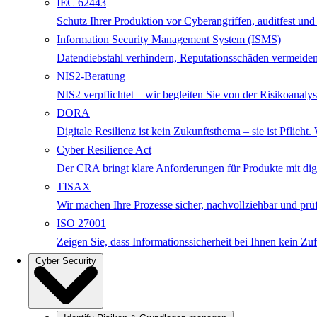
IEC 62443
Schutz Ihrer Produktion vor Cyberangriffen, auditfest und
Information Security Management System (ISMS)
Datendiebstahl verhindern, Reputationsschäden vermeiden
NIS2-Beratung
NIS2 verpflichtet – wir begleiten Sie von der Risikoanalys
DORA
Digitale Resilienz ist kein Zukunftsthema – sie ist Pfli
Cyber Resilience Act
Der CRA bringt klare Anforderungen für Produkte mit digita
TISAX
Wir machen Ihre Prozesse sicher, nachvollziehbar und p
ISO 27001
Zeigen Sie, dass Informationssicherheit bei Ihnen kein Zuf
Cyber Security