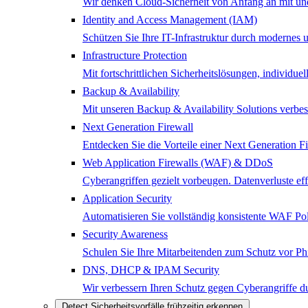
Wir denken Cloud-Sicherheit von Anfang an mit und 
Identity and Access Management (IAM)
Schützen Sie Ihre IT-Infrastruktur durch modernes
Infrastructure Protection
Mit fortschrittlichen Sicherheitslösungen, individ
Backup & Availability
Mit unseren Backup & Availability Solutions verbes
Next Generation Firewall
Entdecken Sie die Vorteile einer Next Generation 
Web Application Firewalls (WAF) & DDoS
Cyberangriffen gezielt vorbeugen. Datenverluste e
Application Security
Automatisieren Sie vollständig konsistente WAF Poli
Security Awareness
Schulen Sie Ihre Mitarbeitenden zum Schutz vor Ph
DNS, DHCP & IPAM Security
Wir verbessern Ihren Schutz gegen Cyberangriffe
Detect
Sicherheitsvorfälle frühzeitig erkennen