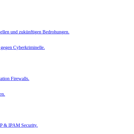
tuellen und zukünftigen Bedrohungen.
s gegen Cyberkriminelle.
tion Firewalls.
en.
CP & IPAM Security.