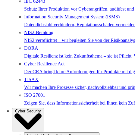
IEC 62443
Schutz Ihrer Produktion vor Cyberangriffen, auditfest und
Information Security Management System (ISMS)
Datendiebstahl verhindern, Reputationsschäden vermeiden
NIS2-Beratung
NIS2 verpflichtet – wir begleiten Sie von der Risikoanalys
DORA
Digitale Resilienz ist kein Zukunftsthema – sie ist Pfli
Cyber Resilience Act
Der CRA bringt klare Anforderungen für Produkte mit digita
TISAX
Wir machen Ihre Prozesse sicher, nachvollziehbar und p
ISO 27001
Zeigen Sie, dass Informationssicherheit bei Ihnen kein Zuf
Cyber Security