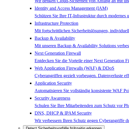
Wir denken Cloud-Sicherheit von Anfang an mit und 
Identity and Access Management (IAM)
Schützen Sie Ihre IT-Infrastruktur durch modernes
Infrastructure Protection
Mit fortschrittlichen Sicherheitslösungen, individ
Backup & Availability
Mit unseren Backup & Availability Solutions verbes
Next Generation Firewall
Entdecken Sie die Vorteile einer Next Generation 
Web Application Firewalls (WAF) & DDoS
Cyberangriffen gezielt vorbeugen. Datenverluste e
Application Security
Automatisieren Sie vollständig konsistente WAF Poli
Security Awareness
Schulen Sie Ihre Mitarbeitenden zum Schutz vor Ph
DNS, DHCP & IPAM Security
Wir verbessern Ihren Schutz gegen Cyberangriffe
Detect
Sicherheitsvorfälle frühzeitig erkennen