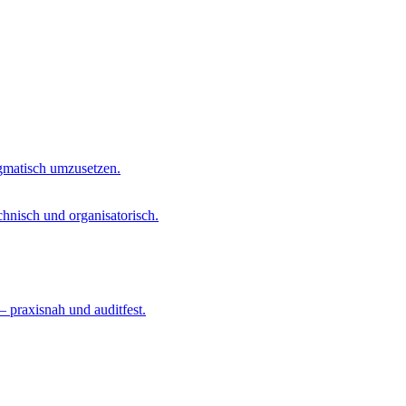
agmatisch umzusetzen.
chnisch und organisatorisch.
– praxisnah und auditfest.