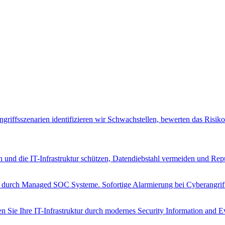
riffsszenarien identifizieren wir Schwachstellen, bewerten das Risik
n und die IT-Infrastruktur schützen, Datendiebstahl vermeiden und Rep
n durch Managed SOC Systeme. Sofortige Alarmierung bei Cyberangrif
Sie Ihre IT-Infrastruktur durch modernes Security Information and 