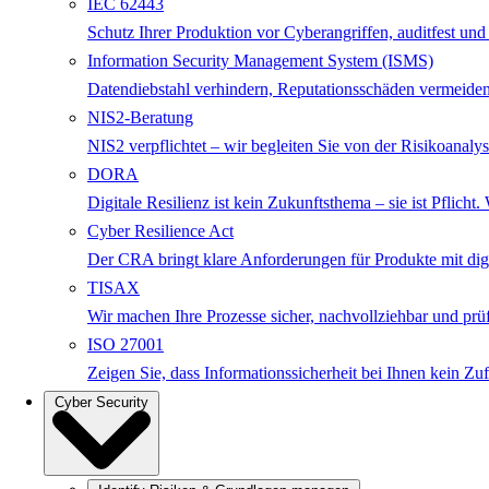
IEC 62443
Schutz Ihrer Produktion vor Cyberangriffen, auditfest und
Information Security Management System (ISMS)
Datendiebstahl verhindern, Reputationsschäden vermeiden
NIS2-Beratung
NIS2 verpflichtet – wir begleiten Sie von der Risikoanalys
DORA
Digitale Resilienz ist kein Zukunftsthema – sie ist Pfli
Cyber Resilience Act
Der CRA bringt klare Anforderungen für Produkte mit digita
TISAX
Wir machen Ihre Prozesse sicher, nachvollziehbar und p
ISO 27001
Zeigen Sie, dass Informationssicherheit bei Ihnen kein Zuf
Cyber Security