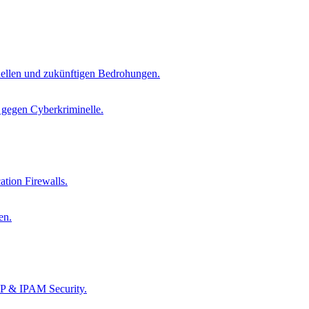
tuellen und zukünftigen Bedrohungen.
s gegen Cyberkriminelle.
tion Firewalls.
en.
CP & IPAM Security.