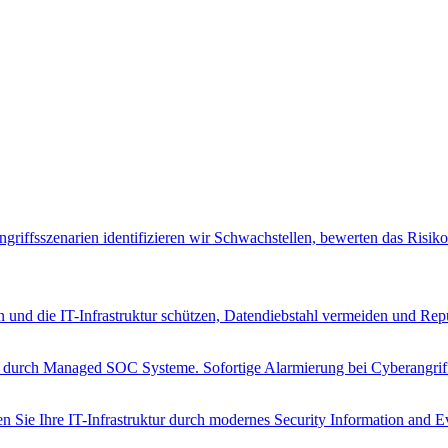
riffsszenarien identifizieren wir Schwachstellen, bewerten das Risik
n und die IT-Infrastruktur schützen, Datendiebstahl vermeiden und Rep
n durch Managed SOC Systeme. Sofortige Alarmierung bei Cyberangrif
Sie Ihre IT-Infrastruktur durch modernes Security Information and 