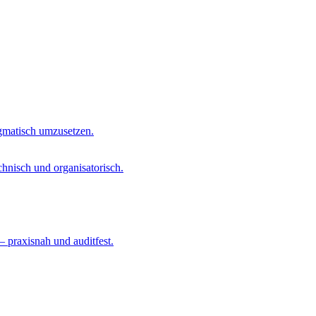
agmatisch umzusetzen.
chnisch und organisatorisch.
– praxisnah und auditfest.