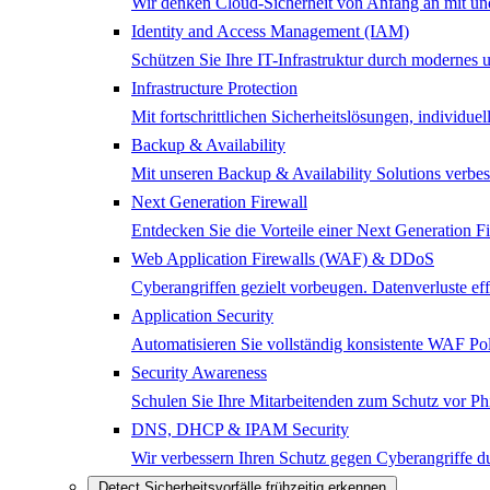
Wir denken Cloud-Sicherheit von Anfang an mit und 
Identity and Access Management (IAM)
Schützen Sie Ihre IT-Infrastruktur durch modernes
Infrastructure Protection
Mit fortschrittlichen Sicherheitslösungen, individ
Backup & Availability
Mit unseren Backup & Availability Solutions verbes
Next Generation Firewall
Entdecken Sie die Vorteile einer Next Generation 
Web Application Firewalls (WAF) & DDoS
Cyberangriffen gezielt vorbeugen. Datenverluste e
Application Security
Automatisieren Sie vollständig konsistente WAF Poli
Security Awareness
Schulen Sie Ihre Mitarbeitenden zum Schutz vor Ph
DNS, DHCP & IPAM Security
Wir verbessern Ihren Schutz gegen Cyberangriffe
Detect
Sicherheitsvorfälle frühzeitig erkennen