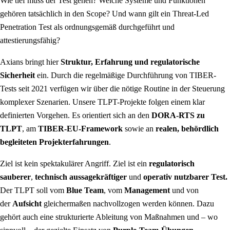
Wie tief muss der Test gehen? Welche Systeme und Funktionen
gehören tatsächlich in den Scope? Und wann gilt ein Threat-Led
Penetration Test als ordnungsgemäß durchgeführt und
attestierungsfähig?
Axians bringt hier
Struktur, Erfahrung und regulatorische
Sicherheit
ein. Durch die regelmäßige Durchführung von TIBER-
Tests seit 2021 verfügen wir über die nötige Routine in der Steuerung
komplexer Szenarien. Unsere TLPT-Projekte folgen einem klar
definierten Vorgehen. Es orientiert sich an den
DORA-RTS zu
TLPT
, am
TIBER-EU-Framework
sowie an
realen, behördlich
begleiteten Projekterfahrungen
.
Ziel ist kein spektakulärer Angriff. Ziel ist ein
regulatorisch
sauberer
,
technisch aussagekräftiger
und
operativ nutzbarer Test.
Der TLPT soll vom
Blue Team
, vom
Management
und von
der
Aufsicht
gleichermaßen nachvollzogen werden können. Dazu
gehört auch eine strukturierte Ableitung von Maßnahmen und – wo