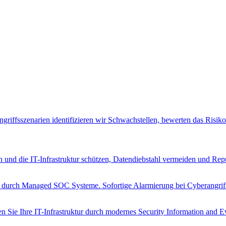
riffsszenarien identifizieren wir Schwachstellen, bewerten das Risik
n und die IT-Infrastruktur schützen, Datendiebstahl vermeiden und Rep
n durch Managed SOC Systeme. Sofortige Alarmierung bei Cyberangrif
Sie Ihre IT-Infrastruktur durch modernes Security Information and 