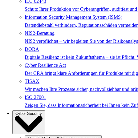
IEC 62443
Schutz Ihrer Produktion vor Cyberangriffen, auditfest und
Information Security Management System (ISMS)
Datendiebstahl verhindern, Reputationsschäden vermeiden
NIS2-Beratung
NIS2 verpflichtet – wir begleiten Sie von der Risikoanalys
DORA
Digitale Resilienz ist kein Zukunftsthema – sie ist Pfli
Cyber Resilience Act
Der CRA bringt klare Anforderungen für Produkte mit digita
TISAX
Wir machen Ihre Prozesse sicher, nachvollziehbar und p
ISO 27001
Zeigen Sie, dass Informationssicherheit bei Ihnen kein Zuf
Cyber Security