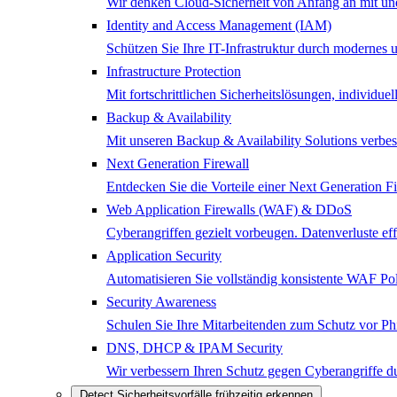
Wir denken Cloud-Sicherheit von Anfang an mit und 
Identity and Access Management (IAM)
Schützen Sie Ihre IT-Infrastruktur durch modernes
Infrastructure Protection
Mit fortschrittlichen Sicherheitslösungen, individ
Backup & Availability
Mit unseren Backup & Availability Solutions verbes
Next Generation Firewall
Entdecken Sie die Vorteile einer Next Generation 
Web Application Firewalls (WAF) & DDoS
Cyberangriffen gezielt vorbeugen. Datenverluste e
Application Security
Automatisieren Sie vollständig konsistente WAF Poli
Security Awareness
Schulen Sie Ihre Mitarbeitenden zum Schutz vor Ph
DNS, DHCP & IPAM Security
Wir verbessern Ihren Schutz gegen Cyberangriffe
Detect
Sicherheitsvorfälle frühzeitig erkennen