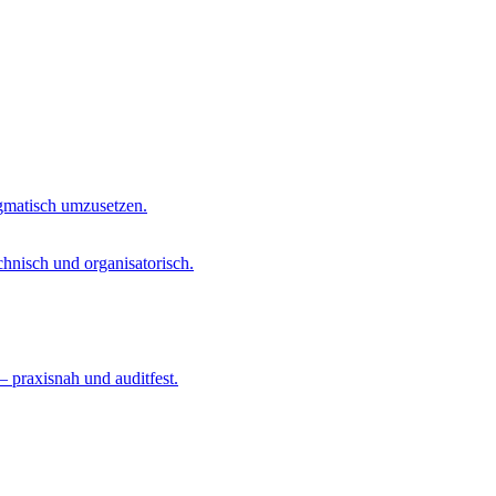
agmatisch umzusetzen.
chnisch und organisatorisch.
– praxisnah und auditfest.