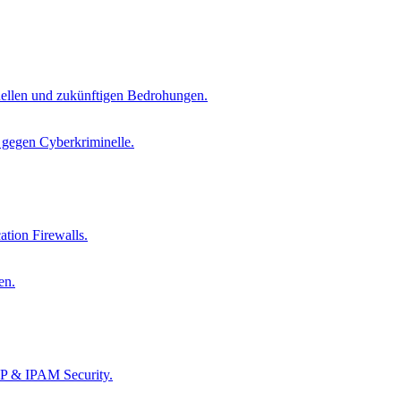
tuellen und zukünftigen Bedrohungen.
s gegen Cyberkriminelle.
tion Firewalls.
en.
CP & IPAM Security.